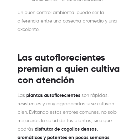
Un buen control ambiental puede ser la
diferencia entre una cosecha promedio y una
excelente.
Las autoflorecientes
premian a quien cultiva
con atención
Las
plantas autoflorecientes
son rápidas,
resistentes y muy agradecidas si se cultivan
bien. Evitando estos errores comunes, no solo
mejorarás la salud de tus plantas, sino que
podrás
disfrutar de cogollos densos,
aromáticos y potentes en pocas semanas
.