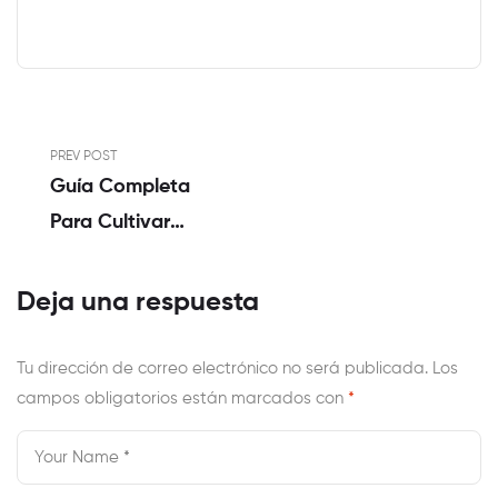
PREV POST
Guía Completa
Para Cultivar
Autoflorecientes:
Desde La Semilla
Deja una respuesta
Hasta La
Cosecha
Tu dirección de correo electrónico no será publicada.
Los
campos obligatorios están marcados con
*