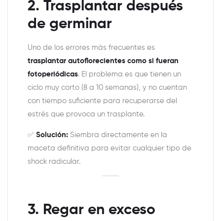
2. Trasplantar después
de germinar
Uno de los errores más frecuentes es
trasplantar autoflorecientes como si fueran
fotoperiódicas
. El problema es que tienen un
ciclo muy corto (8 a 10 semanas), y no cuentan
con tiempo suficiente para recuperarse del
estrés que provoca un trasplante.
✅
Solución:
Siembra directamente en la
maceta definitiva para evitar cualquier tipo de
shock radicular.
3. Regar en exceso