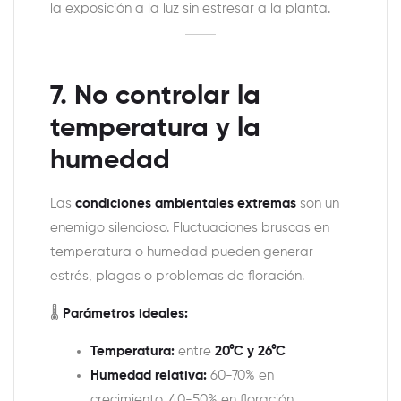
la exposición a la luz sin estresar a la planta.
7. No controlar la
temperatura y la
humedad
Las
condiciones ambientales extremas
son un
enemigo silencioso. Fluctuaciones bruscas en
temperatura o humedad pueden generar
estrés, plagas o problemas de floración.
🌡️
Parámetros ideales:
Temperatura:
entre
20°C y 26°C
Humedad relativa:
60-70% en
crecimiento, 40-50% en floración