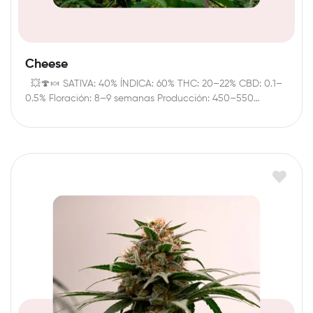
Cheese
💥🍄🍬 SATIVA: 40% ÍNDICA: 60% THC: 20–22% CBD: 0.1–
0.5% Floración: 8–9 semanas Producción: 450–550…