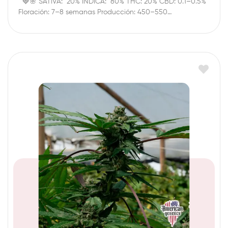
🍓🌸 SATIVA: 20% ÍNDICA: 80% THC: 20% CBD: 0.1–0.5%
Floración: 7–8 semanas Producción: 450–550…