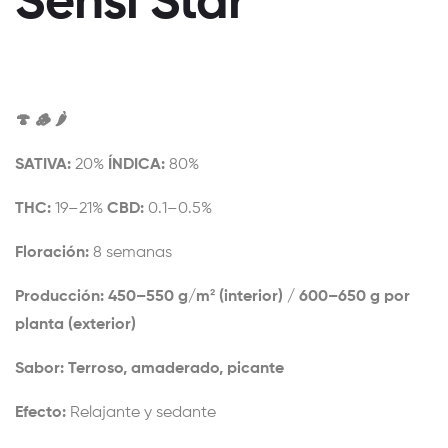
Sensi Star
🍄 🪵 🌶️
SATIVA:
20%
ÍNDICA:
80%
THC:
19–21%
CBD:
0.1–0.5%
Floración:
8 semanas
Producción:
450–550 g/m² (interior) / 600–650 g por
planta (exterior)
Sabor:
Terroso, amaderado, picante
Efecto:
Relajante y sedante