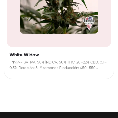
White Widow
🍄🌿🍬 SATIVA: 50% ÍNDICA: 50% THC: 20–22% CBD: 0.1–
0.5% Floración: 8–9 semanas Producción: 450–550…