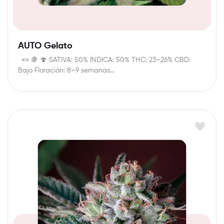
AUTO Gelato
🍬 🍇 🍄 SATIVA: 50% ÍNDICA: 50% THC: 23–26% CBD:
Bajo Floración: 8–9 semanas…