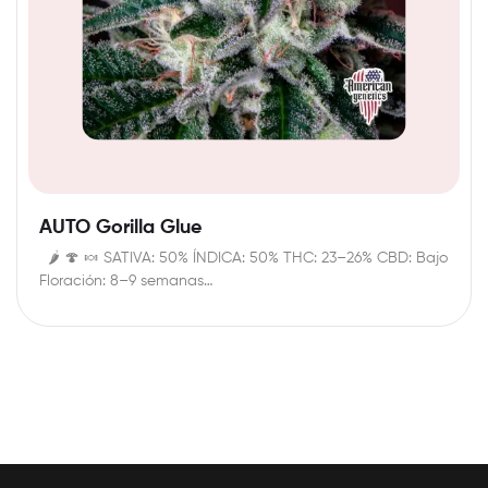
AUTO Gorilla Glue
🌶️ 🍄 🍬 SATIVA: 50% ÍNDICA: 50% THC: 23–26% CBD: Bajo
Floración: 8–9 semanas…