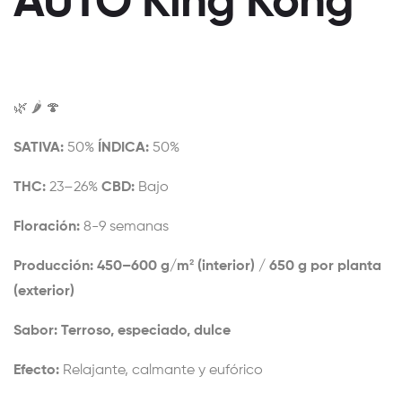
AUTO King Kong
🌿 🌶️ 🍄
SATIVA:
50%
ÍNDICA:
50%
THC:
23–26%
CBD:
Bajo
Floración:
8-9 semanas
Producción: 450–600 g/m² (interior) / 650 g por planta
(exterior)
Sabor: Terroso, especiado, dulce
Efecto:
Relajante, calmante y eufórico