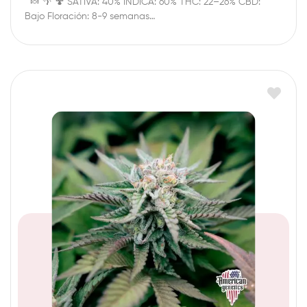
🍬 🌴 🍄 SATIVA: 40% ÍNDICA: 60% THC: 22–26% CBD:
Bajo Floración: 8-9 semanas…